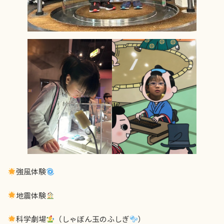
強風体験
地震体験
科学劇場
（しゃぼん玉のふしぎ
）