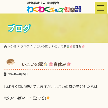
コ
ナ
ン
ビ
テ
ゲ
ン
ー
ツ
シ
ブログ
へ
ョ
ス
ン
キ
に
ッ
移
HOME
ブログ
いこいの家
いこいの家
春休み
プ
動
いこいの家
春休み
2024年4月6日
しばらく雨が続いていますが、いこいの家の子どもたちは
元気いっぱい！！(≧▽≦)